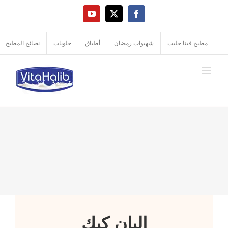
Ski
YouTube
Facebook
X
t
conten
مطبخ فيتا حليب
شهيوات رمضان
أطباق
حلويات
نصائح المطبخ
البان كيك