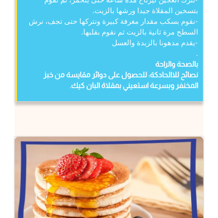
-نترك العجين ليرتاح مدة ساعة حتى يتخمر، ثم نقوم
بتسخين المقلاة جيدا ورشها بالزيت.
-نقوم بسكب مقدار مغرفة كبيرة ونتركها حتى تجف، نرش
السطح مرة ثانية بالزيت ثم نقوم بقلبها.
-يقدم مدهونا بالزبدة والعسل
.
بالصحة والراحة
نصائح للاالحادكة:
للحصول على دوائر مقايسة من خبز
المخنفر وبسرعة استعيني بمقلاة البان كيك.