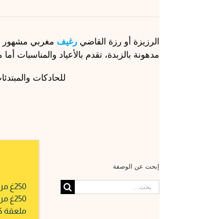
الرزيزة أو رزة القاضي
رغيف
مغربي مشهور و
مدهونة بالزبدة، تقدم بالأعياد والمناسبات أما
للحادكات والمبتدئ
إبحت عن الوصفة
البحث
250غ من الدقيق
عن:
250غ من الفينو
ملعقة كب