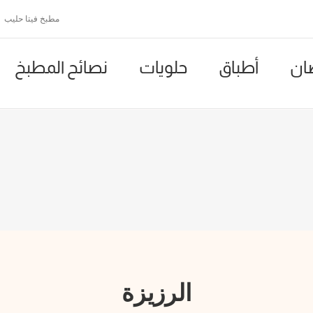
مطبخ فيتا حليب
ان
أطباق
حلويات
نصائح المطبخ
الرزيزة