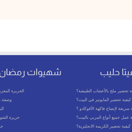
يتا حليب
شهيوات رمضان
ة تحضير ملح بالأعشاب الطبيعية؟
الحريرة المغرب
كيفية تحضير المايونيز في البيت؟
وصفة بع
سريعة لإنضاج فاكهة الأفوكادو ؟
ال
عمل جميع أنواع المربى بالبيت؟
حريرة الشوف
كيفية تحضير الكريمة الانجليزية؟
حر