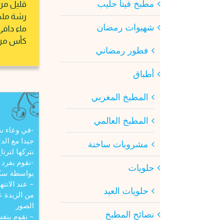
مطبخ فيتا حليب
قليل من 
رشة ملح
شهيوات رمضان
ماء دافئ
كأس من ا
فطور رمضاني
أطباق
المطبخ المغربي
المطبخ العالمي
-في وعاء نق
جيدا مع ال
مشروبات ساخنة
نتركها لترتاح لمد
-نقوم بفرد 
حلويات
بواسطة سكين
– عند الانت
حلويات العيد
من الزبدة ع
الصور
نصائح المطبخ
– نقوم بنفس