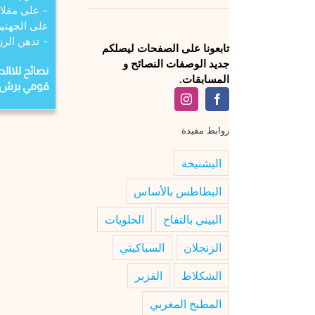
– على مقلاة
على الجهتي
– تدهن الرز
تابعونا على الصفحات ليصلكم
جديد الوصفات النصائح و
نصائح للاال
المسابقات.
قومي برش قل
روابط مفيدة
البشنيخة
البطاطس بالأساس
البيني بالتفاح
الحلويات
الزنجلان
السباكيتي
الشكلاط
القزبر
المطبخ المغربي