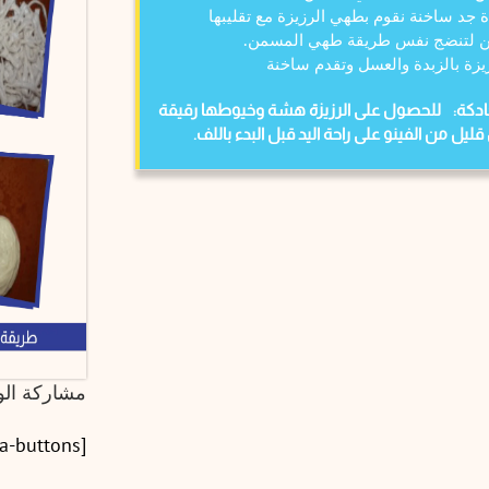
 جد ساخنة نقوم بطهي الرزيزة مع تقليبها
ن لتنضج نفس طريقة طهي المسمن.
يزة بالزبدة والعسل وتقدم ساخنة
حادكة:
للحصول على الرزيزة هشة وخيوطها رقيقة
يل من الفينو على راحة اليد قبل البدء باللف.
مشاركة ال
[ssba-buttons]