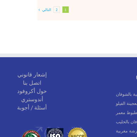
التالي
2
1
إشعار قانوني
اتصل بنا
حول أكروفود
ية بالشوفان
أندوستري
جينة الفيلو
أسئلة / أجوبة
بطبوط معمر
ان بالحليب
شة مغربية