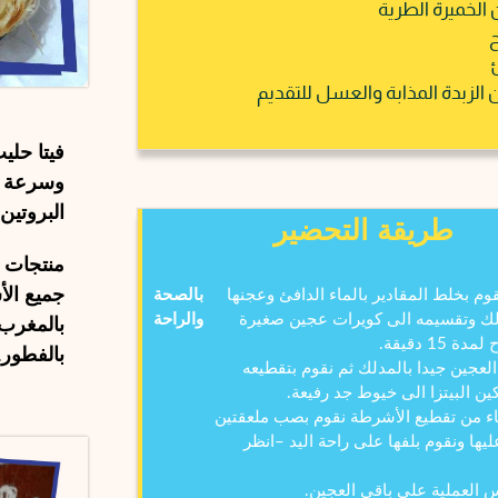
الخميرة الطرية
لزبدة المذابة والعسل للتقديم
فيتا حلي
وسرعة ذو
البروتين 
طريقة التحضير
منتجات
ف
جميع الأ
وم بخلط المقادير بالماء الدافئ وعجنها
بالصحة
دلك وتقسيمه الى كويرات عجين صغيرة
والراحة
بالمغرب
ة 15 دقيقة.
بالفطور.
العجين جيدا بالمدلك ثم نقوم بتقطيعه
 البيتزا الى خيوط جد رفيعة.
هاء من تقطيع الأشرطة نقوم بصب ملعقتين
ليها ونقوم بلفها على راحة اليد –انظر
 العملية على باقي العجين.