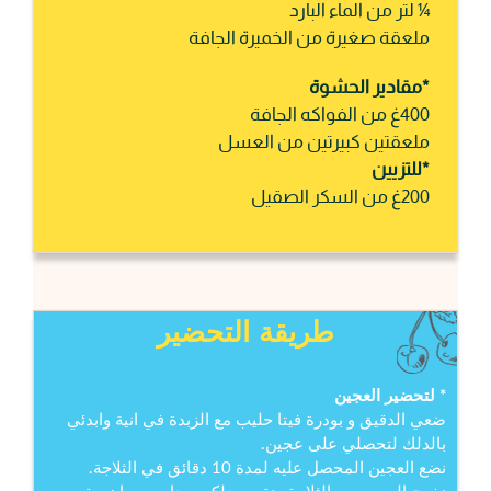
¼ لتر من الماء البارد
ملعقة صغيرة من الخميرة الجافة
*مقادير الحشوة
400غ من الفواكه الجافة
ملعقتين كبيرتين من العسل
*للتزيين
200غ من السكر الصقيل
طريقة التحضير
* لتحضير العجين
ضعي الدقيق و بودرة فيتا حليب مع الزبدة في انية وابدئي
بالدلك لتحصلي على عجين.
نضع العجين المحصل عليه لمدة 10 دقائق في الثلاجة.