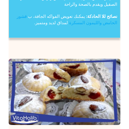
الصقيل ويقدم بالصحة والراحة
نصائح للا الحادكة:
يمكنك تعويض الفواكه الجافة، ب
قشور
الحامض والليمون المسكرة
لمداق لديد ومتميز.