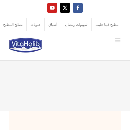
Ski
YouTube
Facebook
X
t
conten
مطبخ فيتا حليب
شهيوات رمضان
أطباق
حلويات
نصائح المطبخ