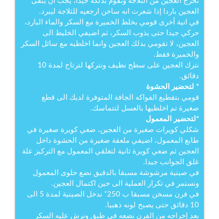
نخرج العجين من الثلاجة ونقوم بدلكه جيدا، يجب ان يبقى
العجين باردا إذا شعرت انه ساخن ارجعيه للثلاجة ليبرد.
في انية أخرى قومي بخلط الخميرة مع السكر والماء البارد،
حركي جيدا حتى يذوب السكر، ثم اضيفي الخليط الى
العجين، لا تقومي بدلك العجين وانما اخلطيه مع سائل السكر
والخميرة فقط.
نترك العجين على سطح نظيف ونتركها لترتاح لمدة 10
دقائق.
* لتحضير الحشوة
قومي بتقطيع الفواكه الجافة المتوفرة لديك الى قطع
صغيرة تم اخلطيها بالعسل لتتماسك.
*لتحضير المعمول
شكلي كويرات صغيرة من العجين، ضعي كويرة صغيرة في
طابع المعمول، اضيفي ملعقة صغيرة من الحشوة داخل
العجين ثم ضعي كويرة ثانية لتغلقي المعمول مع التركيز علة
غلق الجوانب جيدا.
في صينية مرشوشة مسبقا بالدقيق نضع حلوى المعمول
ونستمر في تكرار العملية الى حين اكتمال العجين.
في فرن مسخن مسبقا ب 250˚ ندخل الصينية لمدة 5 الى
10 دقائق حتى يصبح لونه ذهبيا.
بعد إخراجه من الفرن نضعه في طبق ونرش عليه السكر