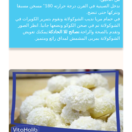
ندخل الصينية في الفرن درجة حرارته 180˚ مسخن مسبقا
ونتركها حتى تنضج.
في حمام مريا نديب الشوكولاتة ونقوم بتمرير الكويرات في
الشوكولاتة تم في صحن الكوكو ونضعها جانبا. انظر الصور
وتقدم بالصحة والراحة.
نصائح للا الحادكة:
يمكنك تعويض
الشوكولاتة بمربى المشمش لمداق رائع ومتميز.