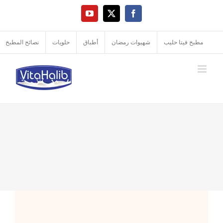
Ski
YouTube
Facebook
X
t
conten
مطبخ فيتا حليب
شهيوات رمضان
أطباق
حلويات
نصائح المطبخ