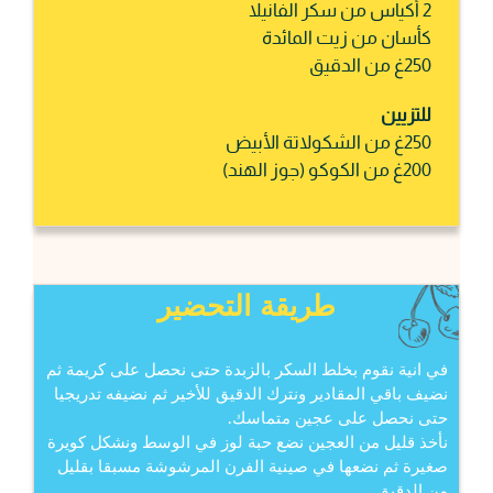
2 أكياس من سكر الفانيلا
كأسان من زيت المائدة
250غ من الدقيق
للتزيين
250غ من الشكولاتة الأبيض
200غ من الكوكو (جوز الهند)
طريقة التحضير
في انية نقوم بخلط السكر بالزبدة حتى نحصل على كريمة ثم
نضيف باقي المقادير ونترك الدقيق للأخير ثم نضيفه تدريجيا
حتى نحصل على عجين متماسك.
نأخذ قليل من العجين نضع حبة لوز في الوسط ونشكل كويرة
صغيرة ثم نضعها في صينية الفرن المرشوشة مسبقا بقليل
من الدقيق.