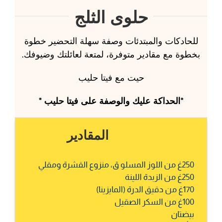
حلوى الثلج
للحادكات والمبتدئات وصفة سهلة التحضير خطوة
بخطوة مع مقادير متوفرة، لمتعة لعائلتك وضيوفك.
حيت مع فيتا حليب
*الحداكة عليك والوصفة على فيتا حليب *
المقادير
250غ من اللوز المسلو ق، منزوع القشرة ومقلي
250غ من الزبدة اللينة
170غ من دقيق الدرة (المايزينا)
100غ من السكر الصقيل
بيضتان