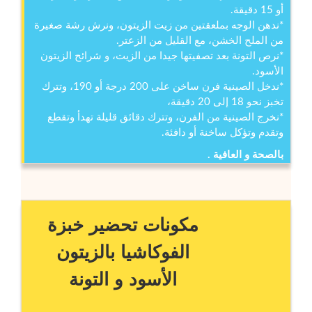
أو 15 دقيقة.
*ندهن الوجه بملعقتين من زيت الزيتون، ونرش رشة صغيرة
من الملح الخشن، مع القليل من الزعتر.
*نرص التونة بعد تصفيتها جيدا من الزيت، و شرائح الزيتون
الأسود.
*ندخل الصينية فرن ساخن على 200 درجة أو 190، وتترك
تخبز نحو 18 إلى 20 دقيقة،
*نخرج الصينية من الفرن، وتترك دقائق قليلة تهدأ وتقطع
وتقدم وتؤكل ساخنة أو دافئة.
بالصحة و العافية .
مكونات تحضير خبزة
الفوكاشيا بالزيتون
الأسود و التونة