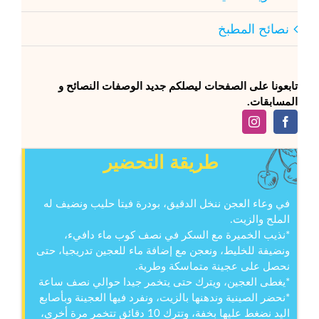
نصائح المطبخ
تابعونا على الصفحات ليصلكم جديد الوصفات النصائح و
المسابقات.
طريقة التحضير
في وعاء العجن ننخل الدقيق، بودرة فيتا حليب ونضيف له
الملح والزيت.
*نذيب الخميرة مع السكر في نصف كوب ماء دافيء،
ونضيفة للخليط، ونعجن مع إضافة ماء للعجين تدريجيا، حتى
نحصل على عجينة متماسكة وطرية.
*يغطى العجين، ويترك حتى يتخمر جيدا حوالي نصف ساعة
*نحضر الصينية وندهنها بالزيت، ونفرد فيها العجينة وبأصابع
اليد نضغط عليها بخفة، وتترك 10 دقائق تتخمر مرة أخرى،