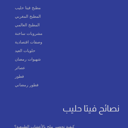
مطبخ فيتا حليب
المطبخ المغربي
المطبخ العالمي
مشروبات ساخنة
وصفات اقتصادية
حلويات العيد
شهيوات رمضان
عصائر
فطور
فطور رمضاني
نصائح فيتا حليب
كيفية تحضير ملح بالأعشاب الطبيعية؟