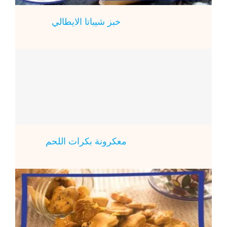
خبز شيباتا الايطالي
معكرونة بكرات اللحم