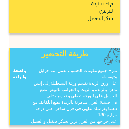
م ك سنيدة
للتزيين:
سكر الصقيل
طريقة التحضير
تمزج جميع مكونات الحشو و نعمل منه حرابل
بالصحة
متوسطة .
والراحة
على ورق الزبدة تقسم ورقة البسطيلة إلى إثنين
تدهن بالزبدة و الزيت و الجوانب بالبيض نضع
الحرابل على الورقة تغطى و تجمع و تلف.
في صينية الفرن مدهونة بالزبدة نضع اللفائف مع
دهنها بفرشاة تطهى في فرن ساخن على درجة
حرارة 180
عند إخراجها من الفرن تزين بسكر صقيل و العسل