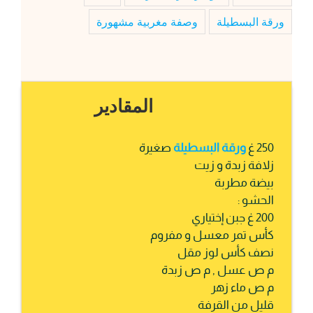
ورقة البسطيلة
وصفة مغربية مشهورة
المقادير
250 غ
ورقة البسطيلة
صغيرة
زلافة زبدة و زيت
بيضة مطربة
الحشو :
200 غ جبن إختياري
كأس تمر معسل و مفروم
نصف كأس لوز مقل
م ص عسل , م ص زبدة
م ص ماء زهر
قليل من القرفة