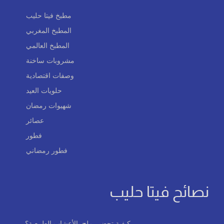
مطبخ فيتا حليب
المطبخ المغربي
المطبخ العالمي
مشروبات ساخنة
وصفات اقتصادية
حلويات العيد
شهيوات رمضان
عصائر
فطور
فطور رمضاني
نصائح فيتا حليب
كيفية تحضير ملح بالأعشاب الطبيعية؟