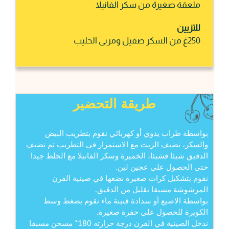
ملعقة صغيرة من سكر الفانيلا
للتزيين
250غ من السكر صقيل ومربى الحليب
طريقة التحضير
بواسطة طراب يدوي أو كهربائي نقوم بتطريب البيض
والسكر، نضيف الزيت مع الاستمرار في التطريب ثم نضيف
الدقيق شيئا فشيئا، الخميرة وسكر الفانيلا مع الخلط جيدا
حتى الحصول على عجين لين.
نقوم بتشكيل كرات صغيرة نضعها في صينية الفرن
المرشوشة مسبقا بقليل من الدقيق.
بواسطة الاصبع أو سدادة قنينة ماء نقوم بضغط وسط
الكويرة للحصول على حفرة صغيرة.
ندخل الصينية في الفرن درجة حرارته 180˚ مسخن مسبقا