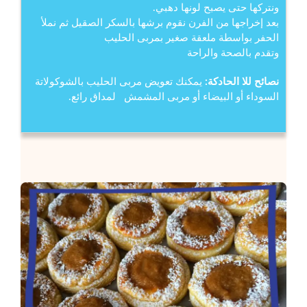
ونتركها حتى يصبح لونها دهبي.
بعد إخراجها من الفرن نقوم برشها بالسكر الصقيل ثم نملأ
الحفر بواسطة ملعقة صغير بمربى الحليب
وتقدم بالصحة والراحة
نصائح للا الحادكة:
يمكنك تعويض مربى الحليب بالشوكولاتة
السوداء أو البيضاء أو مربى المشمش لمداق رائع.