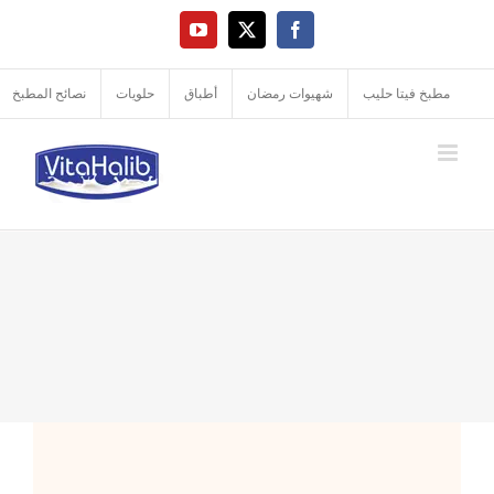
Ski
YouTube
Facebook
X
t
conten
مطبخ فيتا حليب
شهيوات رمضان
أطباق
حلويات
نصائح المطبخ