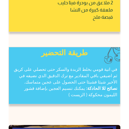
2 ملاعق من بودرة فيتا حليب
ملعقة كبيرة من النشا
قبصة ملح
طريقة التحضير
في انية قومي بخلط الزبدة والسكر حتى تحصلي على كريق
ثم اضيفي باقي المقادير مع ترك الدقيق الدي نضيفه في
الأخير شيئا فشيئا حتى الحصول على عجين متماسك.
نصائح للا الحادكة:
يمكنك تنسيم العجين بإضافة قشور
الليمون محكوكة ( الزيست )