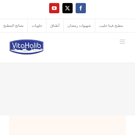
Ski
YouTube
Facebook
X
t
conten
مطبخ فيتا حليب
شهيوات رمضان
أطباق
حلويات
نصائح المطبخ