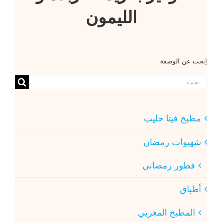
الليمون
إبحت عن الوصفة
البحث
عن:
مطبخ فيتا حليب
شهيوات رمضان
فطور رمضاني
أطباق
المطبخ المغربي