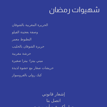
شهيوات رمضان
الحريرة المغربية بالشوفان
وصفة بعجينة الفيلو
البطبوط معمر
حريرة الشوفان بالحليب
حرشة مغربية
ميني بيتزا- بيتزا صغيرة
حريشات صغار مع حشوة لذيذة
كيك رولي بالفرومبواز
إشعار قانوني
اتصل بنا
حول أكروفود أندوستري