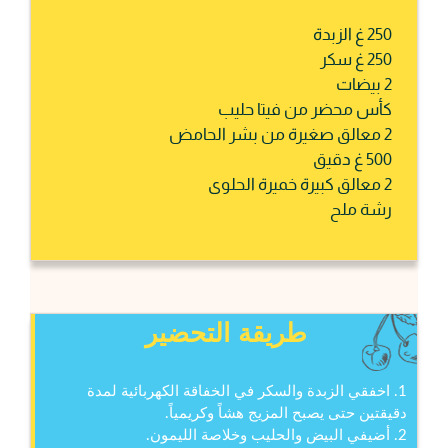
250 غ الزبدة
250 غ سكر
2 بيضات
كأس محضر من فيتا حليب
2 معالق صغيرة من بشر الحامض
500 غ دقيق
2 معالق كبيرة خميرة الحلوى
رشة ملح
طريقة التحضير
1. اخفقي الزبدة والسكر في الخفاقة الكهربائية لمدة
دقيقتين حتى يصبح المزيج هشاً وكريمياً.
2. أضيفي البيض والحليب وخلاصة الليمون.