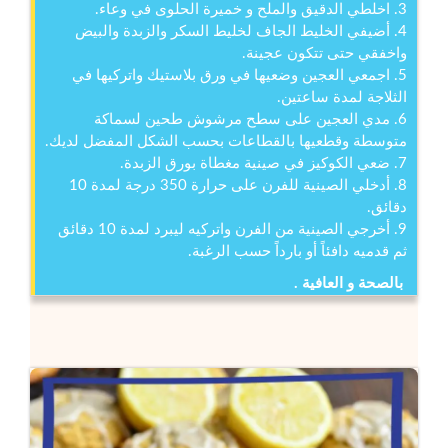
3. اخلطي الدقيق والملح و خميرة الحلوى في وعاء.
4. أضيفي الخليط الجاف لخليط السكر والزبدة والبيض
واخفقي حتى تتكون عجينة.
5. اجمعي العجين وضعيها في ورق بلاستيك واتركيها في
الثلاجة لمدة ساعتين.
6. مدي العجين على سطح مرشوش طحين لسماكة
متوسطة وقطعيها بالقطاعات بحسب الشكل المفضل لديك.
7. ضعي الكوكيز في صينية مغطاة بورق الزبدة.
8. أدخلي الصينية للفرن على حرارة 350 درجة لمدة 10
دقائق.
9. أخرجي الصينية من الفرن واتركيه ليبرد لمدة 10 دقائق
ثم قدميه دافئاً أو بارداً حسب الرغبة.
بالصحة و العافية .