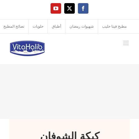
Ski
YouTube
Facebook
X
t
conten
مطبخ فيتا حليب
شهيوات رمضان
أطباق
حلويات
نصائح المطبخ
كيكة الشوفان