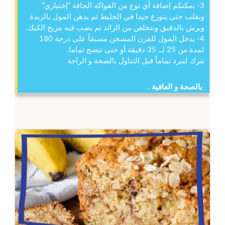
3- يمكنكم إضافة أي نوع من الفواكه الجافة “إختياري”
ويقلب حتى يتوزع جيدا في الخليط ثم يدهن المول بالزبدة
ويرش بالدقيق ونتخلص من الزائد ثم يصب فيه مزيج الكيك.
4- يدخل المول للفرن المسخن مسبقاً على درجة 180
لمدة من 25 لــ 35 دقيقة أو حتى تنضج تماما.
تترك لتبرد تماماً قبل التناول بالصحة و الراحة
بالصحة و العافية .