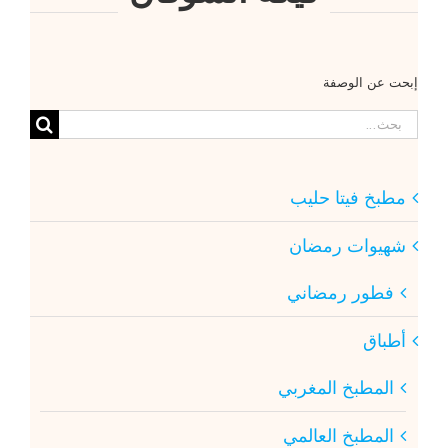
إبحت عن الوصفة
البحث
عن:
مطبخ فيتا حليب
شهيوات رمضان
فطور رمضاني
أطباق
المطبخ المغربي
المطبخ العالمي