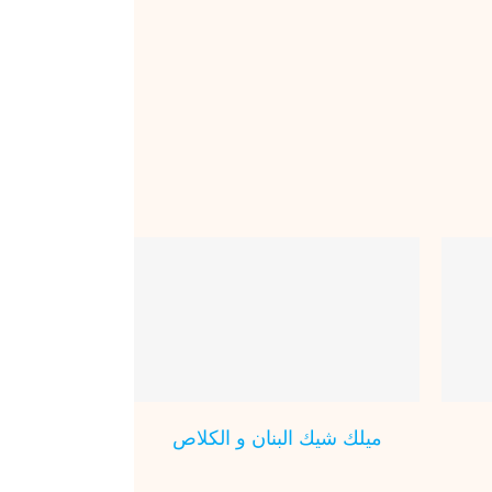
فلان منزلي بالشكلاط
ميلك شيك ال
عصير
مثلجات
ع
ميلك شيك البنان و الكلاص