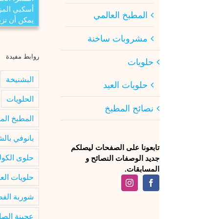
أسكبي المز
المطبخ العالمي
يمكن أن تزي
مشروبات ساخنة
روابط مفيدة
حلويات
البشنيخة
حلويات العيد
الحلويات
نصائح المطبخ
المطبخ الم
بانوفي بال
تابعونا على الصفحات ليصلكم
حلوى الكوك
جديد الوصفات النصائح و
المسابقات.
حلويات العي
شوربة الفط
عجينة الصا