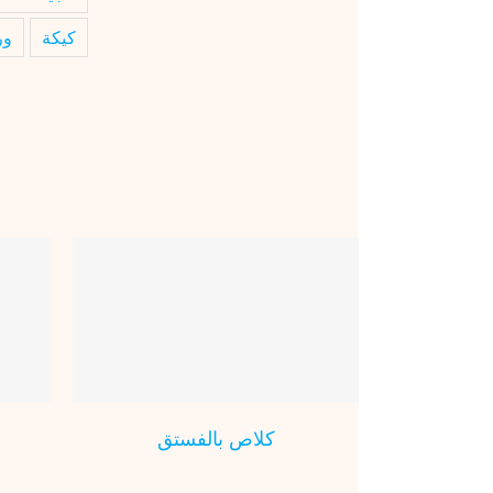
كيكة
ور
كلاص بالفستق