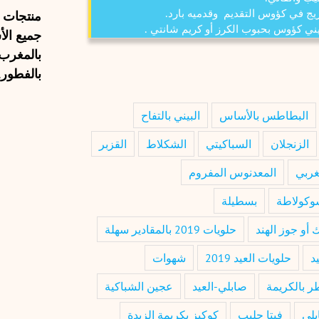
منتجات
ف
يج في كؤوس التقديم وقدميه بارد.
ني كؤوس بحبوب الكرز أو كريم شانتي .
جميع الأ
بالمغرب
بالفطور.
البطاطس بالأساس
البيني بالتفاح
الزنجلان
السباكيتي
الشكلاط
القزبر
غربي
المعدنوس المفروم
شوكولاطة
بسطيلة
 أو جوز الهند
حلويات 2019 بالمقادير سهلة
د
حلويات العيد 2019
شهوات
ر بالكريمة
صابلي-العيد
عجين الشباكية
بلي
فيتا حليب
كوكيز بكريمة الزبدة