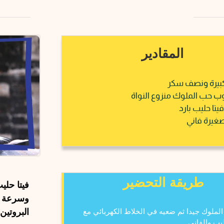
المقادير
بيرة ونصف سكر
 حب الملوك منزوع النواة
ا حليب بارد
غيرة فاني
طريقة التحضير
فيتا حلي
وسرعة ذو
البروتين 
ملوك جيدا ثم ضعيه في الخلاط الكهربائي مع
يب والفاني.