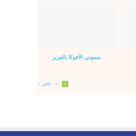
باناكوتا الفانيلا
سموثي الأف
عصير
مثلجات
ع
سموثي الأفوكا بالفريز
التالي
2
1