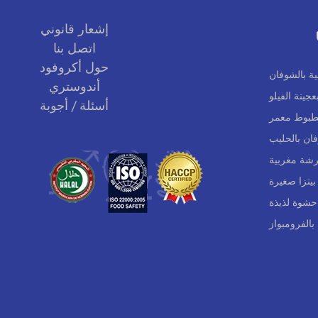
إشعار قانوني
اتصل بنا
حول أكروفود
ية بالشوفان
أندوستري
جينة الفيلو
أسئلة / أجوبة
بطبوط معمر
ان بالحليب
شة مغربية
 بيتزا صغيرة
شوة لذيذة
بالفرومبواز