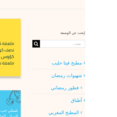
إبحت عن الوصفة
البحث
ملعقة ك
عن:
نصف كوب
كؤوس فيت
مطبخ فيتا حليب
ملعقة ص
شهيوات رمضان
فطور رمضاني
أطباق
غسلي حب ال
المطبخ المغربي
السكر، الحل