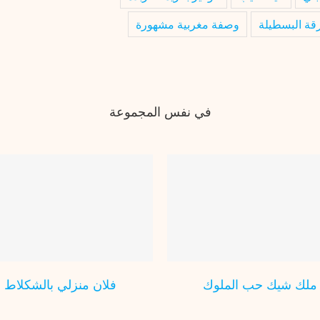
قة البسطيلة
وصفة مغربية مشهورة
في نفس المجموعة
كلاص بالفستق
ملك شيك حب الملوك
عصير
مثلجات
عصير
ملك شيك حب الملوك
فلان منزلي بالشكلاط