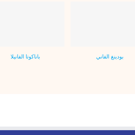
عصير زعزع
بودينغ الفاني
عصير
فطور رمضاني
مطبخ فيتا
عصير
حليب
بودينغ الفاني
باناكوتا الفانيلا