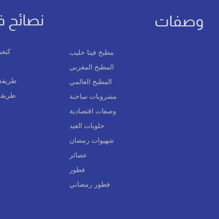
نصائح ف
وصفات
كيفي
مطبخ فيتا حليب
المطبخ المغربي
طريقة 
المطبخ العالمي
طريقة 
مشروبات ساخنة
وصفات اقتصادية
حلويات العيد
شهيوات رمضان
عصائر
فطور
فطور رمضاني