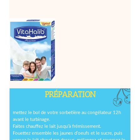
PRÉPARATION
mettez le bol de votre sorbetière au congélateur 12h
avant le turbinage.
Faites chauffez le lait jusqu’à frémissement.
Fouettez ensemble les jaunes d’oeufs et le sucre, puis