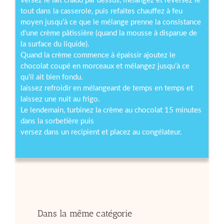
versez le lait chaud par dessus, mélangez et reversez le
tout dans la casserole, puis refaites chauffez à feu
moyen jusqu’à ce que le mélange prenne la consistance
d’une crème pâtissière (quand la mousse à disparue de
la surface du liquide).
Quand la crème commence à épaissir ajoutez le
chocolat coupé en morceaux et mélangez jusqu’à ce
qu’il ait bien fondu.
laissez refroidir en mélangeant de temps en temps et
laissez une nuit au frigo.
Le lendemain, turbinez la crème au chocolat 15 minutes
dans la sorbetière puis
versez dans un recipient et placez au congélateur.
Dans la même catégorie