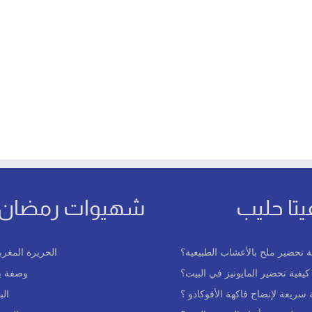
يتا حليب
شهيوات رمضان
ة تحضير ملح بالأعشاب الطبيعية؟
الحريرة المغرب
كيفية تحضير المايونيز في البيت؟
وصفة بع
سريعة لإنضاج فاكهة الأفوكادو ؟
ال