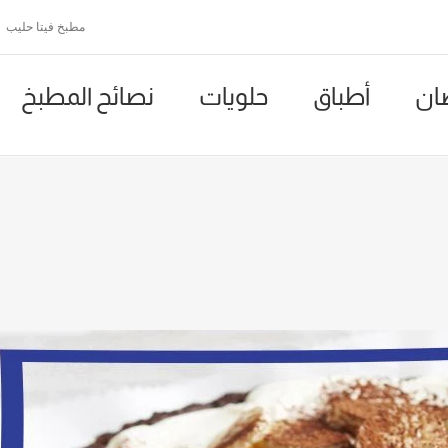
مطبخ فيتا حليب
ان
أطباق
حلويات
نصائح المطبخ