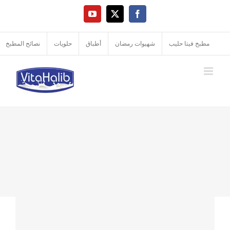
Ski
YouTube
Facebook
X
t
conten
مطبخ فيتا حليب
شهيوات رمضان
أطباق
حلويات
نصائح المطبخ