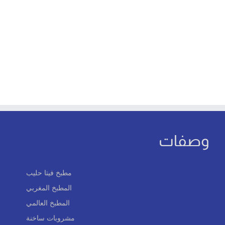
وصفات
مطبخ فيتا حليب
المطبخ المغربي
المطبخ العالمي
مشروبات ساخنة