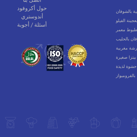
حول أكروفود
ية بالشوفان
أندوستري
جينة الفيلو
أسئلة / أجوبة
بطبوط معمر
ان بالحليب
شة مغربية
 بيتزا صغيرة
شوة لذيذة
بالفرومبواز