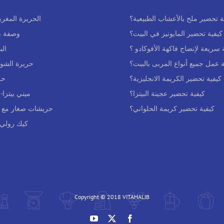
ة تحضير ملح بالأعشاب الطبيعية؟
الحريرة المغرب
كيفية تحضير المايونيز في البيت؟
وصفة بع
سريعة لإنضاج فاكهة الأفوكادو ؟
ال
عمل جميع أنواع المربى بالبيت؟
حريرة الشوف
كيفية تحضير الكريمة الانجليزية؟
حر
كيفية تحضير عجينة البيتزا؟
ميني بيتزا-
كيفية تحضير كريمة الحلواني؟
حريشات صغار مع ح
كيك رولي 
Copyright © 2018 VITAHALIB
YouTube
Facebook
X