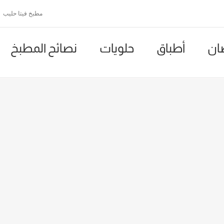
مطبخ فيتا حليب
ان
أطباق
حلويات
نصائح المطبخ