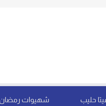
يتا حليب
شهيوات رمضان