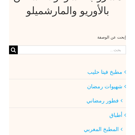
بالأوريو والمارشميلو
إبحت عن الوصفة
البحث
عن:
مطبخ فيتا حليب
شهيوات رمضان
فطور رمضاني
أطباق
المطبخ المغربي