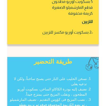
5 بسكويت أوريو مطحون
قطع المارشميلو الصغيرة
كريمة مخفوقة
للتزيين
•2 بسكويت أوريو مكسر للتزيين
طريقة التحضير
نسخن الحليب على النار حتى يصبح ساخناً، ولكن لا
تدعيه يغلى
نضيف إليه بودرة الكاكاو الساخن، بسكويت أوريو
المطحون ، ونقلب المزيج حتى يمتزج جيداً.
. نصب المزيج فى كؤوس التقديم ، نضيف المارشميلو
، ثم نضع الكريمة المخفوقة فوقه ثم نزينه بقطع