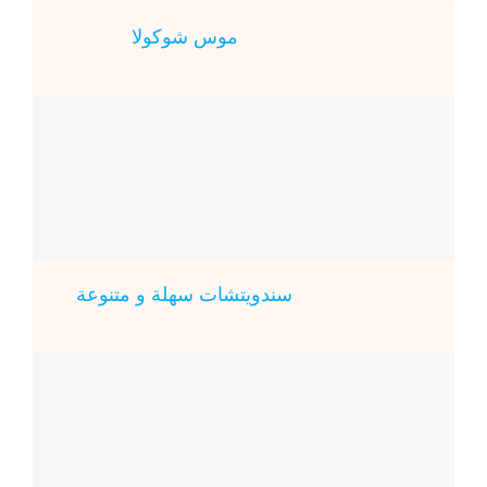
ﻣﻮس ﺷﻮﻛﻮﻻ
سندويتشات سهلة و متنوعة