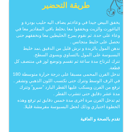
طريقة التحضير
يخفق البيض جيدا في وعاء,ثم يضاف اليه حليب بودرة و
الياغورت والزيت ويخفقوا معا ,نخلط باقي المقادير معا في
وعاء على حدة. ثم نقوم بمزج الخليطين معا ونخفقهم حتى
نحصل على خليط متجانس .
ندهن المول بالزبدة و نرش قليل من الدقيق ,نمد خليط
البسبوسة على المول بالتساوي ويسوى السطح.
تترك لترتاح مدة ساعة ثم تقسم وتوضع لوز في منتصف كل
قطعة.
تدخل الفرن المحمى مسبقا على درجة حرارة متوسطة 180
في الرف الوسط وتترك حتى تكتسب اللون الذهبي وتشقر .
ترفع من الفرن ويسكب عليها القطر البارد ”سيرو” وتترك
مدة عشر دقايق حتى تتشرب القطر .
ثم تدخل الفرن مرة اخرى مدة خمس دقايق ثم ترفع وهذه
الخطوة اختياري وذلك لجعل البسبوسة مقرمشة قليلا.
تقدم بالصحة و العافية