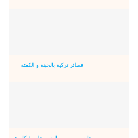
فطائر تركية بالجبنة و الكفتة
رغايف معمرين بالجبن على شكل بتي