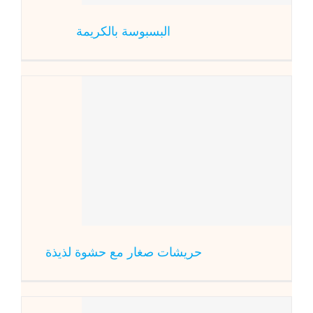
البسبوسة بالكريمة
حريشات ص
المطبخ المغربي
حريشات صغار مع حشوة لذيذة