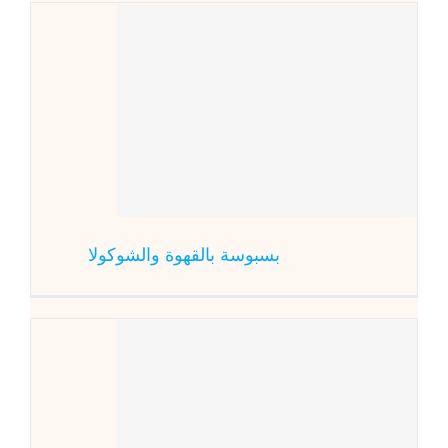
بسبوسة 
المطبخ العالم
شكولا
بسبوسة بالقهوة والشوكولا
كيك