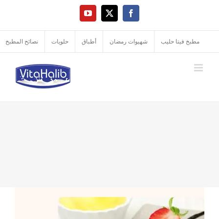
Ski
YouTube
Facebook
X
t
conten
مطبخ فيتا حليب
شهيوات رمضان
أطباق
حلويات
نصائح المطبخ