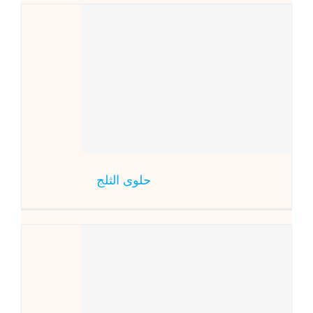
حلو
حلوى الثلج
كع