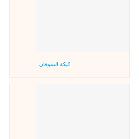
ك
كيكة الشوفان
كوكيز بكر