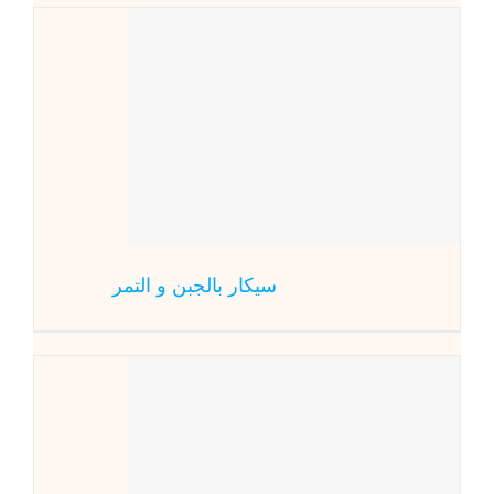
سيكار
أ
سيكار بالجبن و التمر
قشور الحا