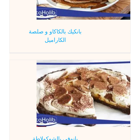
بانكيك بالكاكاو و صلصة
الكاراميل
بانو
المطبخ العالم
بانوفي بالشوكولاطة