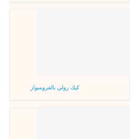
كيك ر
المطبخ العالم
كيك رولي بالفرومبواز