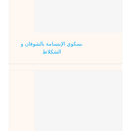
بسكوي الإبتس
المطبخ الع
بسكوي الإبتسامة بالشوفان و
الشكلاط
الب
المطبخ العالمي
ا