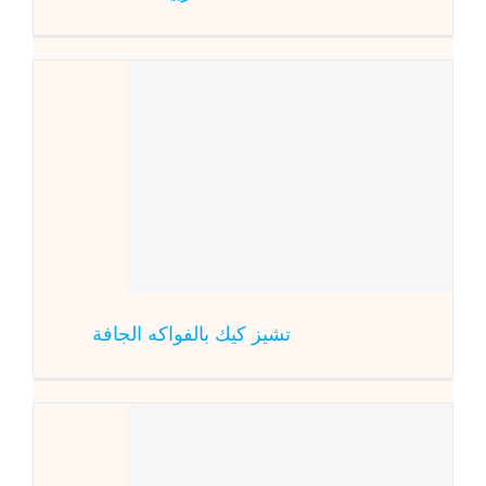
تشيز كي
تشيز كيك بالفواكه الجافة