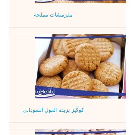
مقرمشات مملحة
كوكيز بز
المطبخ العالم
كوكيز بزبدة الفول السوداني