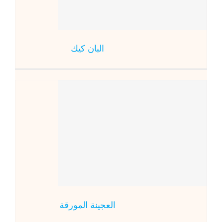
البان كيك
ال
المطبخ العالمي
حل
العجينة المورقة