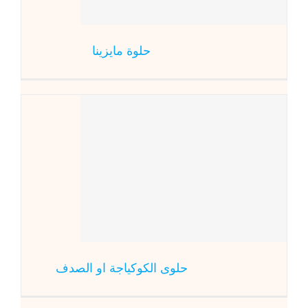
حلوة مايزينا
حلوى ال
حلو
حلوى الكوكياجة او الصدف