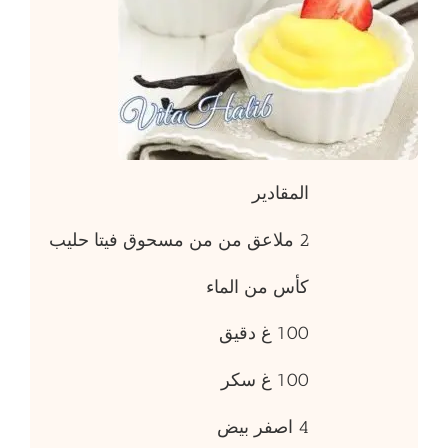
المقادير
2 ملاعق من من مسحوق فيتا حليب
كأس من الماء
100 غ دقيق
100 غ سكر
4 اصفر بيض