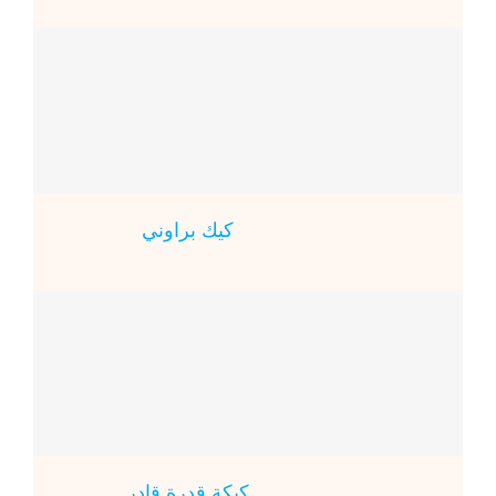
كيك براوني
كيكة قدرة قادر