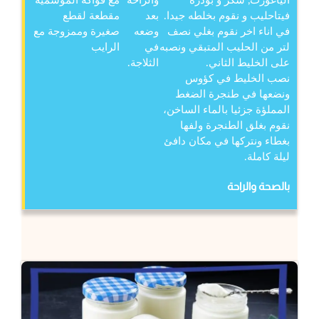
الياغورت, سكر و بودرة
والراحة
مع فواكه الموسمية
فيتاحليب و نقوم بخلطه جيدا.
بعد
مقطعة لقطع
في اناء اخر نقوم بغلي نصف
وضعه
صغيرة وممزوجة مع
لتر من الحليب المتبقي ونصبه
في
الرايب
على الخليط الثاني.
الثلاجة.
نصب الخليط في كؤوس
ونضعها في طنجرة الضغط
المملؤة جزئيا بالماء الساخن،
نقوم بغلق الطنجرة ولفها
بغطاء ونتركها في مكان دافئ
ليلة كاملة.
بالصحة والراحة