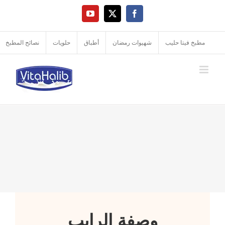
Ski
YouTube
Facebook
X
t
conten
مطبخ فيتا حليب
شهيوات رمضان
أطباق
حلويات
نصائح المطبخ
وصفة الرايب